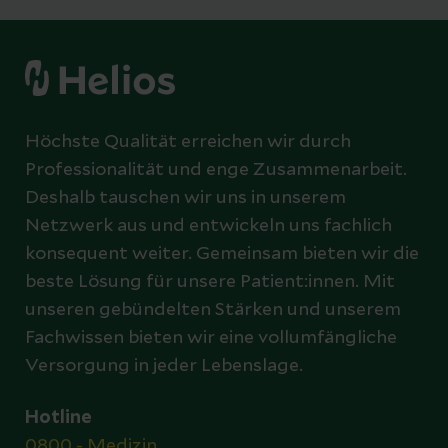
Ausschluss einer NTRK-Fusion
Mutationsanalyse IDH1, IDH2
Chip-Hybridisierung
TBC-Erregernachweis (Frischproben
Höchste Qualität erreichen wir durch
und FFPE)
Professionalität und enge Zusammenarbeit.
Deshalb tauschen wir uns in unserem
Netzwerk aus und entwickeln uns fachlich
konsequent weiter. Gemeinsam bieten wir die
beste Lösung für unsere Patient:innen. Mit
unseren gebündelten Stärken und unserem
Fachwissen bieten wir eine vollumfängliche
Versorgung in jeder Lebenslage.
Hotline
0800 - Medizin