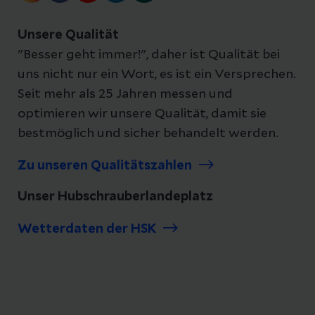
SOPHIA STS+ FFPE Material
Unsere Qualität
"Besser geht immer!", daher ist Qualität bei
Mutationsanalysen mit dem PCR-
uns nicht nur ein Wort, es ist ein Versprechen.
basierten vollautomatisierten Idylla
Seit mehr als 25 Jahren messen und
System von Biocartis
optimieren wir unsere Qualität, damit sie
BRAF Mutationsstatus-Bestimmung
bestmöglich und sicher behandelt werden.
KRAS Mutationsstatus-Bestimmung
Zu unseren Qualitätszahlen
NRAS-BRAF Mutationsstatus-
Unser Hubschrauberlandeplatz
Bestimmung
Wetterdaten der HSK
EGFR Mutationsstatus-Bestimmung
MSI Mutationsstatus-Bestimmung
Genfusion