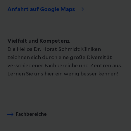
Immunzytochemie
JAK2 (V617F) Mutationsstatus
Anfahrt auf Google Maps
Molekularpathologie
H3F3A-Mutationsstatus
Extragenitale Zytologie
Myeloproliferate Neoplasmen (MPN):
Nachweis des Mutationsstatus
Vielfalt und Kompetenz
Fragment Analyse:
Die Helios Dr. Horst Schmidt Kliniken
Mikrosatelliteninstabilität (Lynch-
zeichnen sich durch eine große Diversität
Syndrom, HNPCC)
verschiedener Fachbereiche und Zentren aus.
Lernen Sie uns hier ein wenig besser kennen!
Mikrosatellitenanalyse zur
Identitätsprüfung von Gewebe
T-zell Klonalitätsanalyse
B-zell Klonalitätsanalyse
Fachbereiche
MGMT Promotermethylierung,
genetische Veränderungen an vier