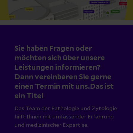
Sie haben Fragen oder
möchten sich über unsere
Leistungen informieren?
Dann vereinbaren Sie gerne
einen Termin mit uns.Das ist
ein Titel
Das Team der Pathologie und Zytologie
hilft Ihnen mit umfassender Erfahrung
und medizinischer Expertise.