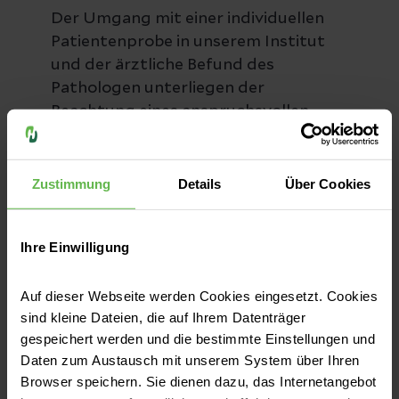
Der Umgang mit einer individuellen
Patientenprobe in unserem Institut
und der ärztliche Befund des
Pathologen unterliegen der
Beachtung eines anspruchsvollen
Qualitätsmanagements und höchster
ethischer Standards. Sollten Sie
dennoch mit unseren Leistungen
Zustimmung
Details
Über Cookies
einmal nicht zufrieden sein, nehmen
wir Ihre Kritik gerne per E-Mail an
Ihre Einwilligung
Beschwerdemanagement.hsk@helios-
gesundheit.de
oder über die sonst
üblichen Kontaktmöglichkeiten
Auf dieser Webseite werden Cookies eingesetzt. Cookies
sind kleine Dateien, die auf Ihrem Datenträger
entgegen.
gespeichert werden und die bestimmte Einstellungen und
Daten zum Austausch mit unserem System über Ihren
Browser speichern. Sie dienen dazu, das Internetangebot